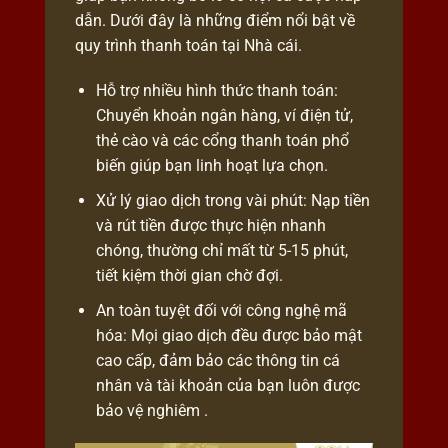
dẫn. Dưới đây là những điểm nổi bật về
quy trình thanh toán tại Nhà cái.
Hỗ trợ nhiều hình thức thanh toán:
Chuyển khoản ngân hàng, ví điện tử,
thẻ cào và các cổng thanh toán phổ
biến giúp bạn linh hoạt lựa chọn.
Xử lý giao dịch trong vài phút: Nạp tiền
và rút tiền được thực hiện nhanh
chóng, thường chỉ mất từ 5-15 phút,
tiết kiệm thời gian chờ đợi.
An toàn tuyệt đối với công nghệ mã
hóa: Mọi giao dịch đều được bảo mật
cao cấp, đảm bảo các thông tin cá
nhân và tài khoản của bạn luôn được
bảo vệ nghiêm .