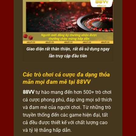
Giao diện rất thân thiện, rất dễ sử dụng ngay
lần truy cập đầu tiên
Các trò chơi cá cược đa dạng thỏa
mãn mọi đam mê tại 88VV
88VV
tự hào mang đến hơn 500+ trò chơi
cá cược phong phú, đáp ứng mọi sở thích
và đam mê của người chơi. Từ những trò
truyền thống đến các game hiện đại, tất
cả đều được thiết kế với chất lượng cao
và tỷ lệ thắng hấp dẫn.