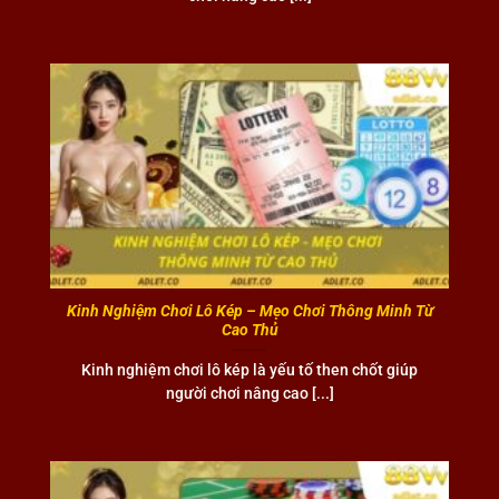
Kinh Nghiệm Chơi Lô Kép – Mẹo Chơi Thông Minh Từ
Cao Thủ
Kinh nghiệm chơi lô kép là yếu tố then chốt giúp
người chơi nâng cao [...]