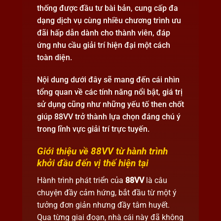
thống được đầu tư bài bản, cung cấp đa
dạng dịch vụ cùng nhiều chương trình ưu
đãi hấp dẫn dành cho thành viên, đáp
ứng nhu cầu giải trí hiện đại một cách
toàn diện.
Nội dung dưới đây sẽ mang đến cái nhìn
tổng quan về các tính năng nổi bật, giá trị
sử dụng cũng như những yếu tố then chốt
giúp 88VV trở thành lựa chọn đáng chú ý
trong lĩnh vực giải trí trực tuyến.
Giới thiệu về 88VV từ hành trình
khởi đầu đến vị thế hiện tại
Hành trình phát triển của
88VV
là câu
chuyện đầy cảm hứng, bắt đầu từ một ý
tưởng đơn giản nhưng đầy tâm huyết.
Qua từng giai đoạn, nhà cái này đã không