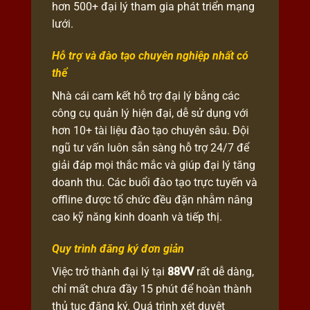
hơn 500+ đại lý tham gia phát triển mạng
lưới.
Hỗ trợ và đào tạo chuyên nghiệp nhất có
thể
Nhà cái cam kết hỗ trợ đại lý bằng các
công cụ quản lý hiện đại, dễ sử dụng với
hơn 10+ tài liệu đào tạo chuyên sâu. Đội
ngũ tư vấn luôn sẵn sàng hỗ trợ 24/7 để
giải đáp mọi thắc mắc và giúp đại lý tăng
doanh thu. Các buổi đào tạo trực tuyến và
offline được tổ chức đều đặn nhằm nâng
cao kỹ năng kinh doanh và tiếp thị.
Quy trình đăng ký đơn giản
Việc trở thành đại lý tại
88VV
rất dễ dàng,
chỉ mất chưa đầy 15 phút để hoàn thành
thủ tục đăng ký. Quá trình xét duyệt