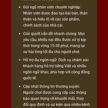
Đội ngũ nhân viên chuyên nghiệp:
Nhân viên được đào tạo bài bản, thân
thiện và hiểu rõ về các sản phẩm,
chính sách của nhà cái.
Giải quyết vấn đề nhanh chóng: Mọi
yêu cầu, khiếu nại đều được xử lý kịp
thời trong vòng 15-30 phút, mang lại
sự hài lòng tối đa cho người chơi.
Hỗ trợ đa ngôn ngữ: Dịch vụ chăm sóc
khách hàng hỗ trợ tiếng Việt và nhiều
ngôn ngữ khác, phù hợp với cộng đồng
quốc tế.
Cập nhật thông tin thường xuyên:
Người chơi được cung cấp các thông
báo quan trọng về khuyến mãi, thay
đổi quy định và sự kiện qua nhiều kênh