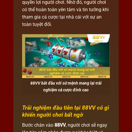
quyền lợi người chơi. Nhờ đó, người chơi
có thể hoàn toàn yên tâm và tin tưởng khi
tham gia cá cược tại nhà cái với sự an
toàn tuyệt đối.
88VV bắt đầu với sứ mệnh mang lại trải
nghiệm cá cược đỉnh cao
Trải nghiệm đầu tiên tại 88VV có gì
khiến người chơi bất ngờ
Bước chân vào
88VV
, người chơi sẽ ngay