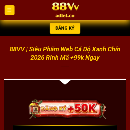
Chuyển
đến
nội
dung
ĐĂNG KÝ
88VV | Siêu Phẩm Web Cá Độ Xanh Chín
2026 Rinh Mã +99k Ngay