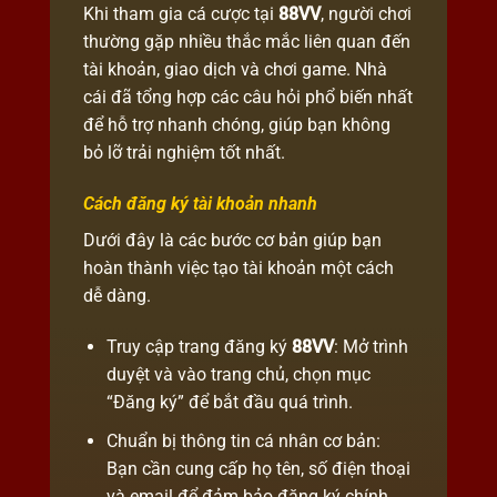
Khi tham gia cá cược tại
88VV
, người chơi
thường gặp nhiều thắc mắc liên quan đến
tài khoản, giao dịch và chơi game. Nhà
cái đã tổng hợp các câu hỏi phổ biến nhất
để hỗ trợ nhanh chóng, giúp bạn không
bỏ lỡ trải nghiệm tốt nhất.
Cách đăng ký tài khoản nhanh
Dưới đây là các bước cơ bản giúp bạn
hoàn thành việc tạo tài khoản một cách
dễ dàng.
Truy cập trang đăng ký
88VV
: Mở trình
duyệt và vào trang chủ, chọn mục
“Đăng ký” để bắt đầu quá trình.
Chuẩn bị thông tin cá nhân cơ bản:
Bạn cần cung cấp họ tên, số điện thoại
và email để đảm bảo đăng ký chính