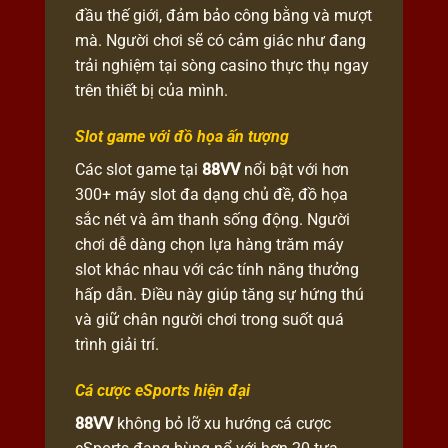
đầu thế giới, đảm bảo công bằng và mượt
mà. Người chơi sẽ có cảm giác như đang
trải nghiệm tại sòng casino thực thụ ngay
trên thiết bị của mình.
Slot game với đồ họa ấn tượng
Các slot game tại
88VV
nổi bật với hơn
300+ máy slot đa dạng chủ đề, đồ họa
sắc nét và âm thanh sống động. Người
chơi dễ dàng chọn lựa hàng trăm máy
slot khác nhau với các tính năng thưởng
hấp dẫn. Điều này giúp tăng sự hứng thú
và giữ chân người chơi trong suốt quá
trình giải trí.
Cá cược eSports hiện đại
88VV
không bỏ lỡ xu hướng cá cược