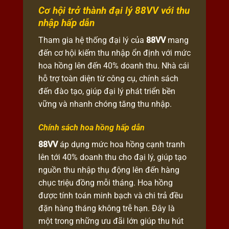
Cơ hội trở thành đại lý 88VV với thu
nhập hấp dẫn
Tham gia hệ thống đại lý của
88VV
mang
đến cơ hội kiếm thu nhập ổn định với mức
hoa hồng lên đến 40% doanh thu. Nhà cái
hỗ trợ toàn diện từ công cụ, chính sách
đến đào tạo, giúp đại lý phát triển bền
vững và nhanh chóng tăng thu nhập.
Chính sách hoa hồng hấp dẫn
88VV
áp dụng mức hoa hồng cạnh tranh
lên tới 40% doanh thu cho đại lý, giúp tạo
nguồn thu nhập thụ động lên đến hàng
chục triệu đồng mỗi tháng. Hoa hồng
được tính toán minh bạch và chi trả đều
đặn hàng tháng không trễ hạn. Đây là
một trong những ưu đãi lớn giúp thu hút