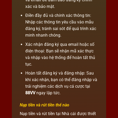
xác và bảo mật.
Điền đầy đủ và chính xác thông tin:
Nhập các thông tin yêu cầu vào mẫu
đăng ký, tránh sai sót để quá trình xác
minh nhanh chóng.
Xác nhận đăng ký qua email hoặc số
điện thoại: Bạn sẽ nhận mã xác thực
và nhập vào hệ thống để hoàn tất thủ
tục.
Hoàn tất đăng ký và đăng nhập: Sau
khi xác nhận, bạn có thể đăng nhập và
trải nghiệm các dịch vụ cá cược tại
88VV
ngay lập tức.
Nạp tiền và rút tiền thế nào
Nạp tiền và rút tiền tại Nhà cái được thiết