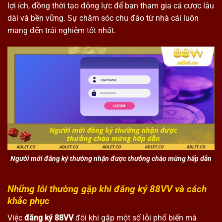
lợi ích, đồng thời tạo động lực để bạn tham gia cá cược lâu
dài và bền vững. Sự chăm sóc chu đáo từ nhà cái luôn
mang đến trải nghiệm tốt nhất.
Người mới đăng ký thường nhận được thưởng chào mừng hấp dẫn
Những lỗi thường gặp khi đăng ký 88VV và cách
khắc phục
Việc
đăng ký 88VV
đôi khi gặp một số lỗi phổ biến mà