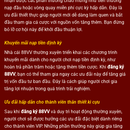
nhận được các phần thưởng chào mừng như tiền thưởng
nạp đầu hoặc vòng quay miễn phí cực kỳ hấp dẫn. Đây là
ưu đãi thiết thực giúp người mới dễ dàng làm quen và bắt
đầu tham gia cá cược với nguồn vốn tăng thêm. Bạn đừng
bỏ lỡ cơ hội này để khởi đầu thuận lợi.
Khuyến mãi nạp tiền định kỳ
Nhà cái 88VV thường xuyên triển khai các chương trình
khuyến mãi dành cho người chơi nạp tiền định kỳ, như
hoàn trả phần trăm hoặc tặng thêm tiền cược. Khi
đăng ký
88VV
, bạn có thể tham gia ngay các ưu đãi này để tăng giá
trị vốn đầu tư ban đầu. Đây là cách giúp người chơi gia
tăng lợi nhuận trong quá trình trải nghiệm.
Ưu đãi hấp dẫn cho thành viên thân thiết kì cựu
Sau khi
đăng ký 88VV
và duy trì hoạt động thường xuyên,
người chơi sẽ được hưởng các ưu đãi đặc biệt dành riêng
cho thành viên VIP. Những phần thưởng này giúp gia tăng