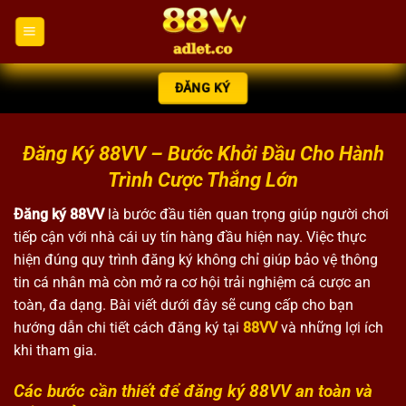
Chuyển
đến
nội
dung
ĐĂNG KÝ
Đăng Ký 88VV – Bước Khởi Đầu Cho Hành
Trình Cược Thắng Lớn
Đăng ký 88VV
là bước đầu tiên quan trọng giúp người chơi
tiếp cận với nhà cái uy tín hàng đầu hiện nay. Việc thực
hiện đúng quy trình đăng ký không chỉ giúp bảo vệ thông
tin cá nhân mà còn mở ra cơ hội trải nghiệm cá cược an
toàn, đa dạng. Bài viết dưới đây sẽ cung cấp cho bạn
hướng dẫn chi tiết cách đăng ký tại
88VV
và những lợi ích
khi tham gia.
Các bước cần thiết để đăng ký 88VV an toàn và