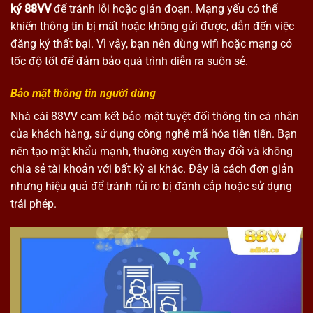
ký 88VV
để tránh lỗi hoặc gián đoạn. Mạng yếu có thể
khiến thông tin bị mất hoặc không gửi được, dẫn đến việc
đăng ký thất bại. Vì vậy, bạn nên dùng wifi hoặc mạng có
tốc độ tốt để đảm bảo quá trình diễn ra suôn sẻ.
Bảo mật thông tin người dùng
Nhà cái 88VV cam kết bảo mật tuyệt đối thông tin cá nhân
của khách hàng, sử dụng công nghệ mã hóa tiên tiến. Bạn
nên tạo mật khẩu mạnh, thường xuyên thay đổi và không
chia sẻ tài khoản với bất kỳ ai khác. Đây là cách đơn giản
nhưng hiệu quả để tránh rủi ro bị đánh cắp hoặc sử dụng
trái phép.