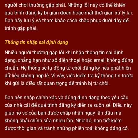
người chơi thường gặp phải. Những lỗi này có thể khiến
quá trình đăng ký bị gián đoạn hoặc mất thời gian xử lý lại.
Bạn hãy lưu ý và tham khảo cách khắc phục dưới đây để
tránh gặp phải.
Thông tin nhập sai định dạng
Nhiều người thường gặp lỗi khi nhập thông tin sai định
dạng, chẳng hạn như số điện thoại hoặc email không đúng
chuẩn. Hệ thống sẽ tự động từ chối đăng ký nếu phát hiện
dữ liệu không hợp lệ. Vì vậy, việc kiểm tra kỹ thông tin trước
khi gửi là điều rất quan trọng để tránh bị từ chối.
Bạn nên nhập chính xác và đúng định dạng theo yêu cầu
của nhà cái để quá trình đăng ký diễn ra suôn sẻ. Điều này
giúp hồ sơ của bạn được chấp nhận ngay lần đầu mà
không phải chỉnh sửa nhiều lần. Nhờ đó, bạn tiết kiệm
được thời gian và tránh những phiền toái không đáng có.