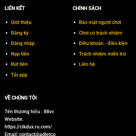
LIÊN KẾT
CHÍNH SÁCH
Giới thiệu
Bảo mật người chơi
Đăng ký
Chơi có trách nhiệm
Đăng nhập
Điều khoản - điều kiện
Nạp tiền
Trách nhiệm miễn trừ
Rút tiền
Liên hệ
Tải app
VỀ CHÚNG TÔI
Tên thương hiệu : 88vv
Website:
https://cikdux.ru.com/
Email: contact@adletco