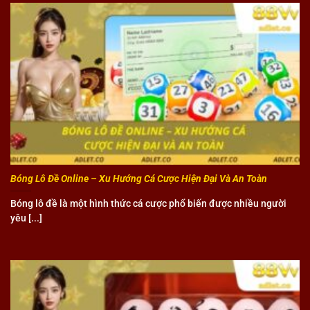
Bóng Lô Đề Online – Xu Hướng Cá Cược Hiện Đại Và An Toàn
Bóng lô đề là một hình thức cá cược phổ biến được nhiều người
yêu [...]