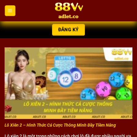
Chuyển
đến
nội
dung
ĐĂNG KÝ
Lô Xiên 2 – Hình Thức Cá Cược Thông Minh Đầy Tiềm Năng
Lô xiên 2 là một trong những cách chơi lô đề được nhiều người ưa