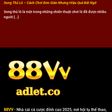
Song Thủ Lô – Cách Chơi Đơn Giản Nhưng Hiệu Quả Bất Ngờ
Song thủ lô là một trong những chiến thuật chơi lô đề được nhiều
người [...]
88VV
- Nhà cái cá cược đỉnh cao 2025, nơi hội tụ thể thao,