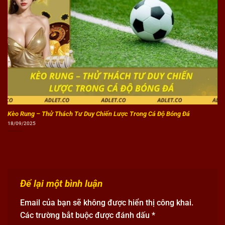
Kèo Rung – Thử Thách Tư Duy Chiến Lược Trong Cá Độ Bóng Đá
18/09/2025
Để lại một bình luận
Email của bạn sẽ không được hiển thị công khai.
Các trường bắt buộc được đánh dấu
*