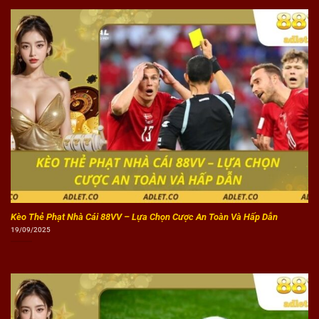
Kèo Thẻ Phạt Nhà Cái 88VV – Lựa Chọn Cược An Toàn Và Hấp Dẫn
19/09/2025