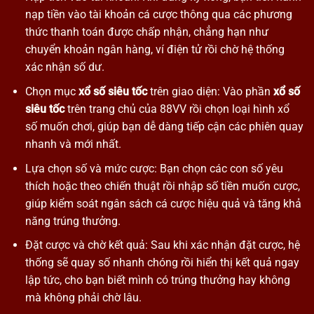
nạp tiền vào tài khoản cá cược thông qua các phương
thức thanh toán được chấp nhận, chẳng hạn như
chuyển khoản ngân hàng, ví điện tử rồi chờ hệ thống
xác nhận số dư.
Chọn mục
xổ số siêu tốc
trên giao diện: Vào phần
xổ số
siêu tốc
trên trang chủ của 88VV rồi chọn loại hình xổ
số muốn chơi, giúp bạn dễ dàng tiếp cận các phiên quay
nhanh và mới nhất.
Lựa chọn số và mức cược: Bạn chọn các con số yêu
thích hoặc theo chiến thuật rồi nhập số tiền muốn cược,
giúp kiểm soát ngân sách cá cược hiệu quả và tăng khả
năng trúng thưởng.
Đặt cược và chờ kết quả: Sau khi xác nhận đặt cược, hệ
thống sẽ quay số nhanh chóng rồi hiển thị kết quả ngay
lập tức, cho bạn biết mình có trúng thưởng hay không
mà không phải chờ lâu.