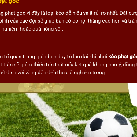
hạt góc
phạt góc vì đây là loại kèo dễ hiểu và ít rủi ro nhất. Đặt cư
bình của các đội sẽ giúp bạn có cơ hội thắng cao hơn và tr
h nghiệm hoặc quá nóng vội.
u tố quan trọng giúp bạn duy trì lâu dài khi chơi
kèo phạt gó
 trận sẽ giảm thiểu tổn thất nếu kết quả không như ý, đồng
yết định vội vàng dẫn đến thua lỗ nghiêm trọng.