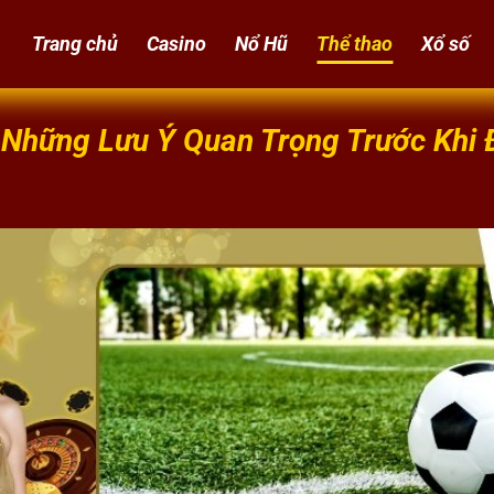
Trang chủ
Casino
Nổ Hũ
Thể thao
Xổ số
 Những Lưu Ý Quan Trọng Trước Khi 