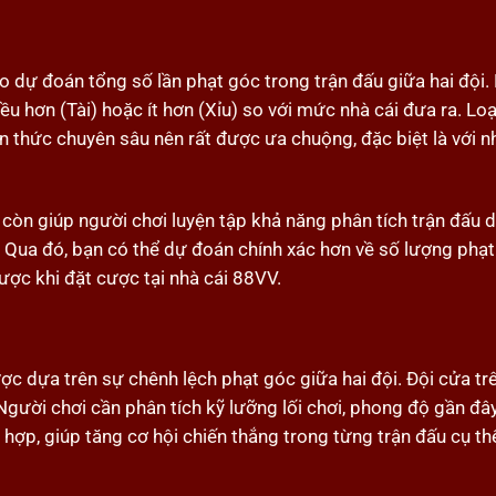
èo dự đoán tổng số lần phạt góc trong trận đấu giữa hai đội
ều hơn (Tài) hoặc ít hơn (Xỉu) so với mức nhà cái đưa ra. Loạ
n thức chuyên sâu nên rất được ưa chuộng, đặc biệt là với 
 còn giúp người chơi luyện tập khả năng phân tích trận đấu 
. Qua đó, bạn có thể dự đoán chính xác hơn về số lượng phạt 
ược khi đặt cược tại nhà cái 88VV.
ợc dựa trên sự chênh lệch phạt góc giữa hai đội. Đội cửa tr
Người chơi cần phân tích kỹ lưỡng lối chơi, phong độ gần đây
ợp, giúp tăng cơ hội chiến thắng trong từng trận đấu cụ th