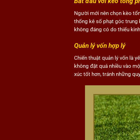
Bắt đầu với kèo tổng p
Người mới nên chọn kèo tổng 
thống kê số phạt góc trung 
không đáng có do thiếu kin
Quản lý vốn hợp lý
Chiến thuật quản lý vốn là yế
không đặt quá nhiều vào một
xúc tốt hơn, tránh những qu