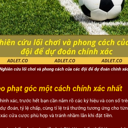
Nghiên cứu lối chơi và phong cách của các đội để dự đoán chính xá
o phạt góc một cách chính xác nhất
hính xác, trước hết bạn cần nắm rõ các ký hiệu và con số tr
dự đoán, tỷ lệ chấp, cùng tỉ lệ trả thưởng tương ứng cho từ
 xác cửa cược phù hợp và tránh nhầm lẫn khi đặt tiền.