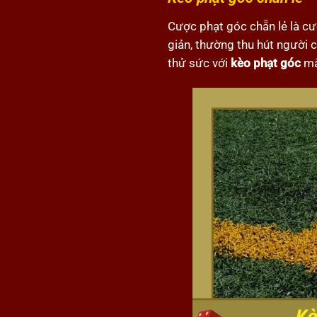
Cược phạt góc chẵn lẻ là cư
giản, thường thu hút người 
thử sức với
kèo phạt góc
mà