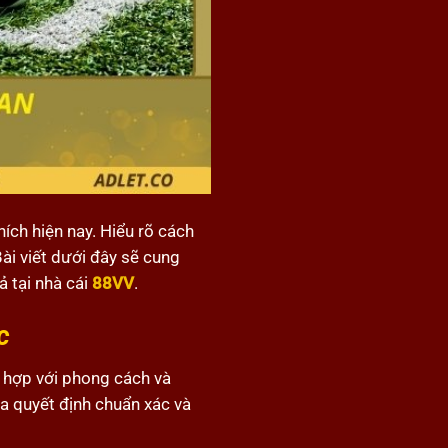
ích hiện nay. Hiểu rõ cách
ài viết dưới đây sẽ cung
ả tại nhà cái
88VV
.
c
ù hợp với phong cách và
ra quyết định chuẩn xác và