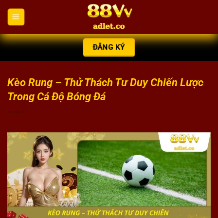
Chuyển
đến
nội
dung
ĐĂNG KÝ
Kèo Rung – Thử Thách Tư Duy Chiến Lược
Trong Cá Độ Bóng Đá