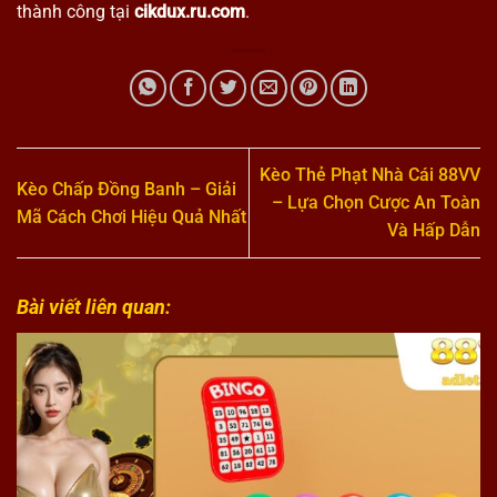
thành công tại
cikdux.ru.com
.
Kèo Thẻ Phạt Nhà Cái 88VV
Kèo Chấp Đồng Banh – Giải
– Lựa Chọn Cược An Toàn
Mã Cách Chơi Hiệu Quả Nhất
Và Hấp Dẫn
Bài viết liên quan: