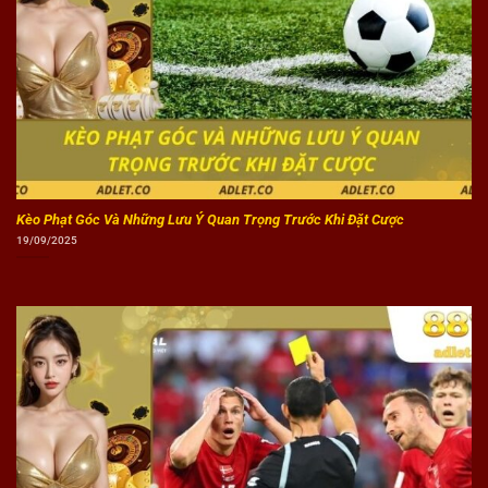
Kèo Phạt Góc Và Những Lưu Ý Quan Trọng Trước Khi Đặt Cược
19/09/2025