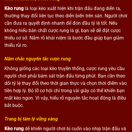
Kèo rung
là loại kèo xuất hiện khi trận đấu đang diễn ra,
thường thay đổi liên tục theo diễn biến trên sân. Người chơi
cần đưa ra quyết định nhanh để đón đầu tỷ lệ tốt. Nếu
không hiểu bản chất cược rung là gì, bạn sẽ dễ đặt cược
thiếu cơ sở. Nắm rõ khái niệm là bước đầu giúp bạn giảm
thiểu rủi ro.
Nắm chắc nguyên tắc cược rung
Không giống các loại kèo truyền thống, cược rung yêu cầu
người chơi phải bám sát trận đấu từng phút. Bạn cần theo
dõi tỷ lệ thay đổi theo thời gian thực và chọn thời điểm vào
tiền hợp lý. Bỏ lỡ cơ hội chỉ trong vài giây có thể khiến bạn
mất kèo ngon. Vì vậy, hiểu rõ nguyên tắc hoạt động là điều
bắt buộc.
Trang bị tâm lý vững vàng
Kèo rung
dễ khiến người chơi bị cuốn vào nhịp trận đấu và