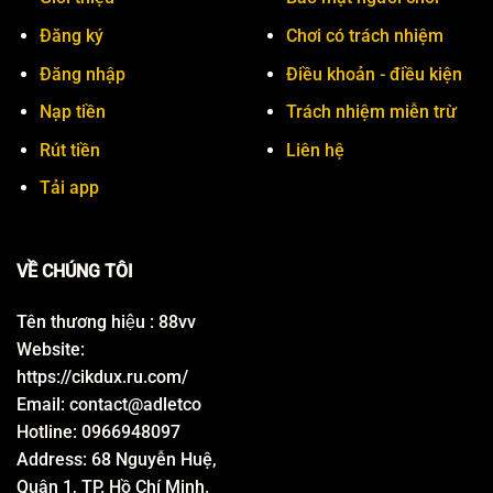
Đăng ký
Chơi có trách nhiệm
Đăng nhập
Điều khoản - điều kiện
Nạp tiền
Trách nhiệm miễn trừ
Rút tiền
Liên hệ
Tải app
VỀ CHÚNG TÔI
Tên thương hiệu : 88vv
Website:
https://cikdux.ru.com/
Email: contact@adletco
Hotline: 0966948097
Address: 68 Nguyễn Huệ,
Quận 1, TP. Hồ Chí Minh.