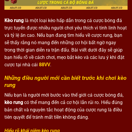
Kèo rung
là một loại kèo hấp dẫn trong cá cược bóng đá
trực tuyến được nhiều người chơi yêu thích vì tính linh hoạt
và tỷ lệ ăn cao. Nếu bạn đang tìm hiểu về cược rung, bạn
sẽ thấy rằng nó mang đến những cơ hội bất ngờ ngay
trong thời gian diễn ra trận đấu. Bài viết dưới đây sẽ giúp
bạn hiểu rõ về cách chơi, mẹo bắt kèo và các lưu ý khi đặt
cược tại nhà cái
88VV
.
Những điều người mới cần biết trước khi chơi kèo
rung
Nếu bạn là người mới bước vào thế giới cá cược bóng đá,
kèo rung
có thể mang đến cả cơ hội lẫn rủi ro. Hiểu đúng
bản chất và nguyên tắc hoạt động của cược rung là điều
tiên quyết để tránh mất tiền không đáng.
Hiểu rõ khái niệm kèo rung