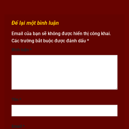
Để lại một bình luận
Email của bạn sẽ không được hiển thị công khai.
Các trường bắt buộc được đánh dấu
*
Bình luận
*
Tên
*
Email
*