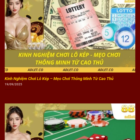
Kinh Nghiệm Chơi Lô Kép – Mẹo Chơi Thông Minh Từ Cao Thủ
19/09/2025