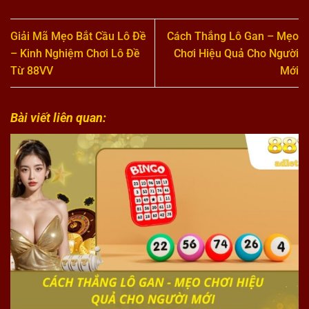
Giải Mã Mẹo Bắt Cầu Lô Đề
Cách Thắng Lô Gan – Mẹo
– Kinh Nghiệm Chơi Lô Đề
Chơi Hiệu Quả Cho Người
Từ 88VV
Mới
Bài viết liên quan: