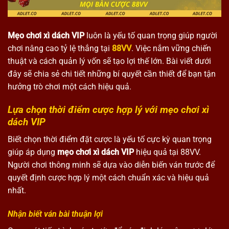
Mẹo chơi xì dách VIP
luôn là yếu tố quan trọng giúp người
chơi nâng cao tỷ lệ thắng tại
88VV
. Việc nắm vững chiến
thuật và cách quản lý vốn sẽ tạo lợi thế lớn. Bài viết dưới
đây sẽ chia sẻ chi tiết những bí quyết cần thiết để bạn tận
hưởng trò chơi một cách hiệu quả.
Lựa chọn thời điểm cược hợp lý với mẹo chơi xì
dách VIP
Biết chọn thời điểm đặt cược là yếu tố cực kỳ quan trọng
giúp áp dụng
mẹo chơi xì dách VIP
hiệu quả tại 88VV.
Người chơi thông minh sẽ dựa vào diễn biến ván trước để
quyết định cược hợp lý một cách chuẩn xác và hiệu quả
nhất.
Nhận biết ván bài thuận lợi