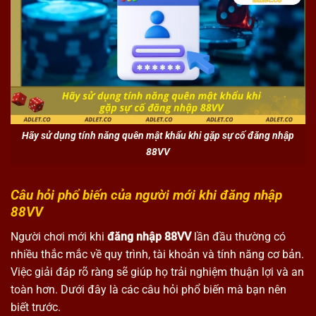
Hãy sử dụng tính năng quên mật khẩu khi gặp sự cố đăng nhập
88VV
Câu hỏi phổ biến của người mới khi đăng nhập
88VV
Người chơi mới khi
đăng nhập 88VV
lần đầu thường có
nhiều thắc mắc về quy trình, tài khoản và tính năng cơ bản.
Việc giải đáp rõ ràng sẽ giúp họ trải nghiệm thuận lợi và an
toàn hơn. Dưới đây là các câu hỏi phổ biến mà bạn nên
biết trước.