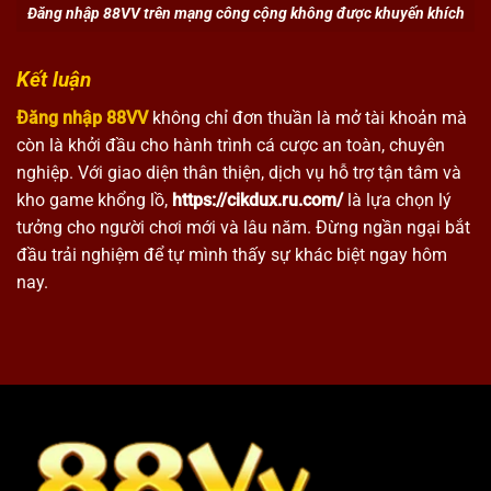
Đăng nhập 88VV trên mạng công cộng không được khuyến khích
Kết luận
Đăng nhập 88VV
không chỉ đơn thuần là mở tài khoản mà
còn là khởi đầu cho hành trình cá cược an toàn, chuyên
nghiệp. Với giao diện thân thiện, dịch vụ hỗ trợ tận tâm và
kho game khổng lồ,
https://cikdux.ru.com/
là lựa chọn lý
tưởng cho người chơi mới và lâu năm. Đừng ngần ngại bắt
đầu trải nghiệm để tự mình thấy sự khác biệt ngay hôm
nay.