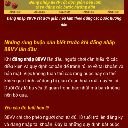
Đăng nhập 88VV rất đơn giản nếu làm theo đúng các bước hướng
dẫn
Những ràng buộc cần biết trước khi đăng nhập
88VV lần đầu
Khi
đăng nhập 88VV
lần đầu, người chơi cần hiểu rõ các
điều kiện và quy định cơ bản để tránh rủi ro về tài khoản và
bảo mật. Việc không tuân thủ các ràng buộc này có thể
khiến quá trình sử dụng bị gián đoạn hoặc mất quyền lợi.
Dưới đây là ba yếu tố quan trọng bậc nhất mà bạn không
nên bỏ qua.
Yêu cầu độ tuổi hợp lệ
88VV chỉ cho phép người chơi từ đủ 18 tuổi trở lên đăng ký
và đăng nhập tài khoản. Đây là những quy định bắt buộc