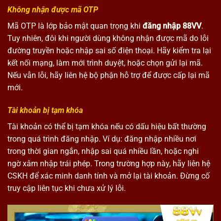
Không nhận được mã OTP
Mã OTP là lớp bảo mật quan trọng khi
đăng nhập 88VV
.
Tuy nhiên, đôi khi người dùng không nhận được mã do lỗi
đường truyền hoặc nhập sai số điện thoại. Hãy kiểm tra lại
kết nối mạng, làm mới trình duyệt, hoặc chọn gửi lại mã.
Nếu vẫn lỗi, hãy liên hệ bộ phận hỗ trợ để được cấp lại mã
mới.
Tài khoản bị tạm khóa
Tài khoản có thể bị tạm khóa nếu có dấu hiệu bất thường
trong quá trình đăng nhập. Ví dụ: đăng nhập nhiều nơi
trong thời gian ngắn, nhập sai quá nhiều lần, hoặc nghi
ngờ xâm nhập trái phép. Trong trường hợp này, hãy liên hệ
CSKH để xác minh danh tính và mở lại tài khoản. Đừng cố
truy cập liên tục khi chưa xử lý lỗi.