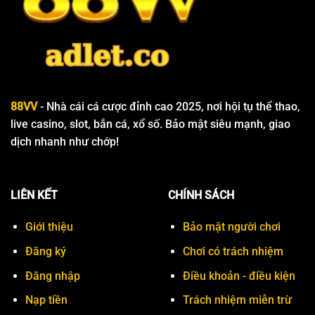
88VV
- Nhà cái cá cược đỉnh cao 2025, nơi hội tụ thể thao,
live casino, slot, bắn cá, xổ số. Bảo mật siêu mạnh, giao
dịch nhanh như chớp!
LIÊN KẾT
CHÍNH SÁCH
Giới thiệu
Bảo mật người chơi
Đăng ký
Chơi có trách nhiệm
Đăng nhập
Điều khoản - điều kiện
Nạp tiền
Trách nhiệm miễn trừ