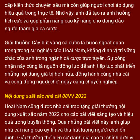
cấp kiến thức chuyên sâu mà còn giúp người chơi áp dụng
hiệu quả trong thực tế. Nhờ vậy, anh đã tạo ra ảnh hưởng
tích cực và góp phần nâng cao kỹ năng cho đông đảo
người tham gia cá cược.
Giải thưởng Cây bút vàng cá cược là bước ngoặt quan
trọng trong sự nghiệp của Hoài Nam, khẳng định vị trí vững
chắc của anh trong ngành cá cược trực tuyến. Sự công
nhận này cũng là nguồn động lực để anh tiếp tục phát triển
những nội dung giá trị hơn nữa, đồng hành cùng nhà cái
và cộng đồng người chơi ngày càng chuyên nghiệp.
Nội dung xuất sắc nhà cái 88VV 2022
Hoài Nam cũng được nhà cái trao tặng giải thưởng nội
dung xuất sắc năm 2022 cho các bài viết sáng tạo và hiệu
quả trong truyền thông. Qua những bài viết này, anh giúp
nhà cái nâng cao uy tín và thu hút lượng người chơi ổn
định. Giải thưởng thể hiện sự đánh giá cao từ chính đơn vị