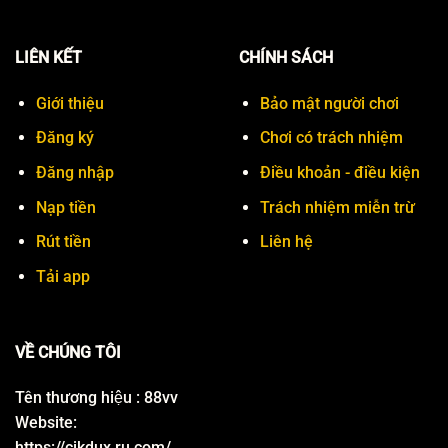
LIÊN KẾT
CHÍNH SÁCH
Giới thiệu
Bảo mật người chơi
Đăng ký
Chơi có trách nhiệm
Đăng nhập
Điều khoản - điều kiện
Nạp tiền
Trách nhiệm miễn trừ
Rút tiền
Liên hệ
Tải app
VỀ CHÚNG TÔI
Tên thương hiệu : 88vv
Website:
https://cikdux.ru.com/