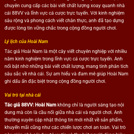
chuyên cung cấp các bài viết chất lượng xoay quanh nhà
cái 88VV và lĩnh vực cá cược trực tuyến. Với kinh nghiệm
sâu rộng và phong cách viết chân thực, anh đã tạo dựng
được lòng tin vững chắc trong cộng đồng người chơi.
Lý lịch của Hoài Nam
Tác giả Hoài Nam là một cây viết chuyên nghiệp với nhiều
năm kinh nghiệm trong lĩnh vực cá cược trực tuyến. Anh
nổi bật nhờ những bài viết chất lượng, mang tính phân tích
sâu sắc về nhà cái. Sự am hiểu và đam mê giúp Hoài Nam
ghi dấu ấn đặc biệt trong cộng đồng người chơi.
Vai trò tại nhà cái
Tác giả 88VV: Hoài Nam
không chỉ là người sáng tạo nội
dung mà còn là cầu nối giữa nhà cái và người chơi. Anh
thường xuyên cập nhật thông tin mới nhất về sản phẩm,
khuyến mãi cũng như các chiến lược chơi an toàn. Vai trò