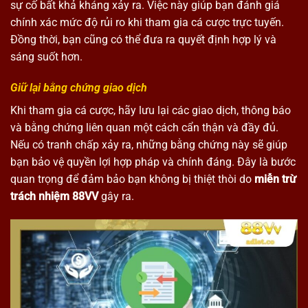
sự cố bất khả kháng xảy ra. Việc này giúp bạn đánh giá
chính xác mức độ rủi ro khi tham gia cá cược trực tuyến.
Đồng thời, bạn cũng có thể đưa ra quyết định hợp lý và
sáng suốt hơn.
Giữ lại bằng chứng giao dịch
Khi tham gia cá cược, hãy lưu lại các giao dịch, thông báo
và bằng chứng liên quan một cách cẩn thận và đầy đủ.
Nếu có tranh chấp xảy ra, những bằng chứng này sẽ giúp
bạn bảo vệ quyền lợi hợp pháp và chính đáng. Đây là bước
quan trọng để đảm bảo bạn không bị thiệt thòi do
miễn trừ
trách nhiệm 88VV
gây ra.