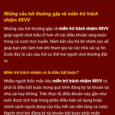
Những câu hỏi thường gặp về miễn trừ trách
nhiệm 88VV
Những câu hỏi thường gặp về
miễn trừ trách nhiệm 88VV
giúp người chơi hiểu rõ hơn về các điều khoản ràng buộc
trong cá cược trực tuyến. Nắm bắt câu trả lời chính xác sẽ
giúp bạn yên tâm hơn khi tham gia tại các nhà cái uy tín.
Dưới đây là các câu hỏi cụ thể mà người chơi thường đặt
ra.
Miễn trừ trách nhiệm có là điều bắt buộc?
Nhiều người thắc mắc liệu
miễn trừ trách nhiệm 88VV
có
phải là điều bắt buộc trong quá trình đăng ký tài khoản tại
nhà cái hay không. Trên thực tế, điều khoản này gần như
luôn được tích hợp trong phần điều kiện sử dụng hoặc
chính sách người dùng của hầu hết các nền tảng cá cược.
Người chơi khi đăng ký tài khoản bắt buộc phải nhấn