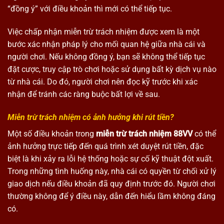
“đồng ý” với điều khoản thì mới có thể tiếp tục.
Việc chấp nhận miễn trừ trách nhiệm được xem là một
bước xác nhận pháp lý cho mối quan hệ giữa nhà cái và
người chơi. Nếu không đồng ý, bạn sẽ không thể tiếp tục
đặt cược, truy cập trò chơi hoặc sử dụng bất kỳ dịch vụ nào
từ nhà cái. Do đó, người chơi nên đọc kỹ trước khi xác
nhận để tránh các ràng buộc bất lợi về sau.
Miễn trừ trách nhiệm có ảnh hưởng khi rút tiền?
Một số điều khoản trong
miễn trừ trách nhiệm 88VV
có thể
ảnh hưởng trực tiếp đến quá trình xét duyệt rút tiền, đặc
biệt là khi xảy ra lỗi hệ thống hoặc sự cố kỹ thuật đột xuất.
Trong những tình huống này, nhà cái có quyền từ chối xử lý
giao dịch nếu điều khoản đã quy định trước đó. Người chơi
thường không để ý điều này, dẫn đến hiểu lầm không đáng
có.