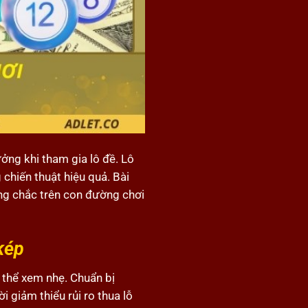
ởng khi tham gia lô đề. Lô
 chiến thuật hiệu quả. Bài
ững chắc trên con đường chơi
kép
g thể xem nhẹ. Chuẩn bị
 giảm thiểu rủi ro thua lỗ