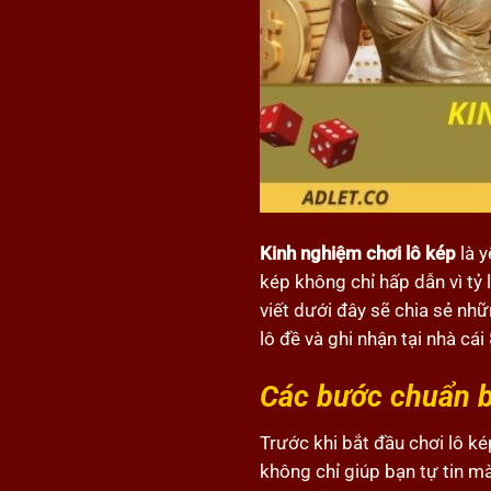
Kinh nghiệm chơi lô kép
là 
kép không chỉ hấp dẫn vì tỷ 
viết dưới đây sẽ chia sẻ nh
lô đề và ghi nhận tại nhà cái
Các bước chuẩn bị
Trước khi bắt đầu chơi lô ké
không chỉ giúp bạn tự tin mà