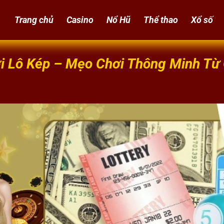
Trang chủ
Casino
Nổ Hũ
Thể thao
Xổ số
i Lô Kép – Mẹo Chơi Thông Minh Từ