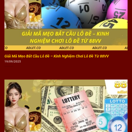
Giải Mã Mẹo Bắt Cầu Lô Đề – Kinh Nghiệm Chơi Lô Đề Từ 88VV
19/09/2025