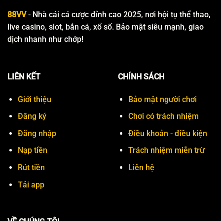
88VV
- Nhà cái cá cược đỉnh cao 2025, nơi hội tụ thể thao,
live casino, slot, bắn cá, xổ số. Bảo mật siêu mạnh, giao
dịch nhanh như chớp!
LIÊN KẾT
CHÍNH SÁCH
Giới thiệu
Bảo mật người chơi
Đăng ký
Chơi có trách nhiệm
Đăng nhập
Điều khoản - điều kiện
Nạp tiền
Trách nhiệm miễn trừ
Rút tiền
Liên hệ
Tải app