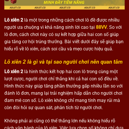
Lô xiên 2
là một trong những cách chơi lô đề được nhiều
người ưa chuộng vì khả năng sinh lời cao tại
88VV
. So với
lô đơn, cách chơi này có sự kết hợp giữa hai con số giúp
gia tăng cơ hội trúng thưởng. Bài viết dưới đây sẽ giúp bạn
hiểu rõ về lô xiên, cách soi cầu và mẹo cược hiệu quả.
Lô xiên 2 là gì và tại sao người chơi nên quan tâm
Lô xiên 2
là hình thức kết hợp hai con lô trong cùng một
lượt cược, người chơi chỉ thắng khi cả hai con số đều về.
Hình thức này giúp tăng phần thưởng gấp nhiều lần so với
đánh lô đơn, mang lại trải nghiệm hấp dẫn cho người chơi
đam mê con số. Lô xiên không chỉ mang tính may rủi mà
còn đòi hỏi sự quan sát, phân tích từ người chơi.
Không phải ai cũng có thể thắng lớn nếu không hiểu rõ
cách vận hành của lô xiên. Việc lựa chọn số không chỉ dựa