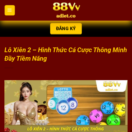
Chuyển
đến
nội
dung
ĐĂNG KÝ
Lô Xiên 2 – Hình Thức Cá Cược Thông Minh
Đầy Tiềm Năng