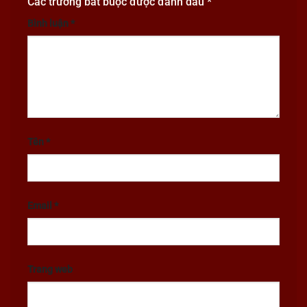
Các trường bắt buộc được đánh dấu
*
Bình luận
*
Tên
*
Email
*
Trang web