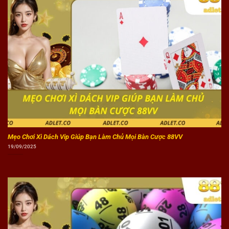
Mẹo Chơi Xì Dách Vip Giúp Bạn Làm Chủ Mọi Bàn Cược 88VV
19/09/2025