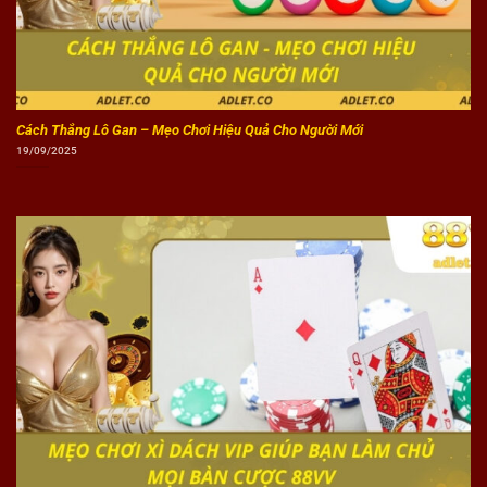
Cách Thắng Lô Gan – Mẹo Chơi Hiệu Quả Cho Người Mới
19/09/2025