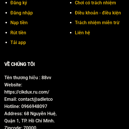
Đăng ký
Chơi có trách nhiệm
Đăng nhập
Điều khoản - điều kiện
Nạp tiền
Trách nhiệm miễn trừ
Rút tiền
Liên hệ
Tải app
VỀ CHÚNG TÔI
Tên thương hiệu : 88vv
Website:
https://cikdux.ru.com/
Email: contact@adletco
Hotline: 0966948097
Address: 68 Nguyễn Huệ,
Quận 1, TP. Hồ Chí Minh.
Zipcode: 70000