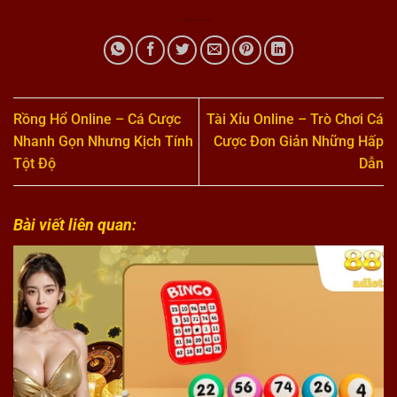
Rồng Hổ Online – Cá Cược
Tài Xỉu Online – Trò Chơi Cá
Nhanh Gọn Nhưng Kịch Tính
Cược Đơn Giản Những Hấp
Tột Độ
Dẫn
Bài viết liên quan: