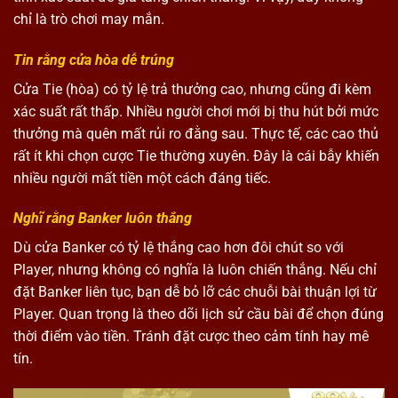
chỉ là trò chơi may mắn.
Tin rằng cửa hòa dễ trúng
Cửa Tie (hòa) có tỷ lệ trả thưởng cao, nhưng cũng đi kèm
xác suất rất thấp. Nhiều người chơi mới bị thu hút bởi mức
thưởng mà quên mất rủi ro đằng sau. Thực tế, các cao thủ
rất ít khi chọn cược Tie thường xuyên. Đây là cái bẫy khiến
nhiều người mất tiền một cách đáng tiếc.
Nghĩ rằng Banker luôn thắng
Dù cửa Banker có tỷ lệ thắng cao hơn đôi chút so với
Player, nhưng không có nghĩa là luôn chiến thắng. Nếu chỉ
đặt Banker liên tục, bạn dễ bỏ lỡ các chuỗi bài thuận lợi từ
Player. Quan trọng là theo dõi lịch sử cầu bài để chọn đúng
thời điểm vào tiền. Tránh đặt cược theo cảm tính hay mê
tín.