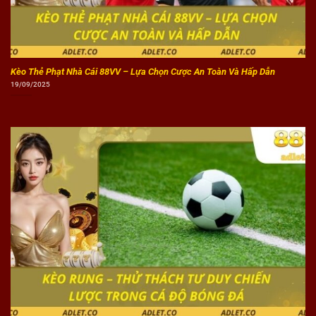
Kèo Thẻ Phạt Nhà Cái 88VV – Lựa Chọn Cược An Toàn Và Hấp Dẫn
19/09/2025