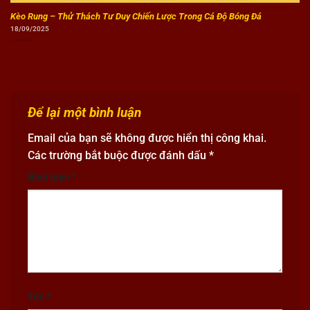
Kèo Rung – Thử Thách Tư Duy Chiến Lược Trong Cá Độ Bóng Đá
18/09/2025
Để lại một bình luận
Email của bạn sẽ không được hiển thị công khai.
Các trường bắt buộc được đánh dấu
*
Bình luận
*
Tên
*