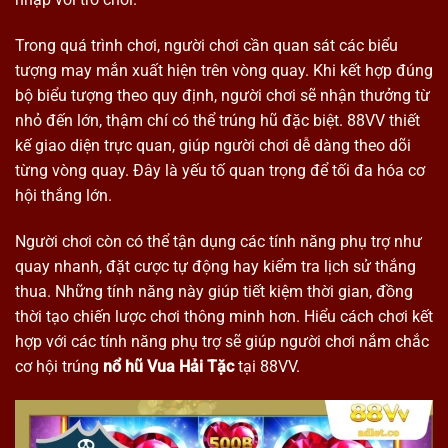
Trong quá trình chơi, người chơi cần quan sát các biểu
tượng may mắn xuất hiện trên vòng quay. Khi kết hợp đúng
bộ biểu tượng theo quy định, người chơi sẽ nhận thưởng từ
nhỏ đến lớn, thậm chí có thể trúng hũ đặc biệt. 88VV thiết
kế giao diện trực quan, giúp người chơi dễ dàng theo dõi
từng vòng quay. Đây là yếu tố quan trọng để tối đa hóa cơ
hội thắng lớn.
Người chơi còn có thể tận dụng các tính năng phụ trợ như
quay nhanh, đặt cược tự động hay kiểm tra lịch sử thắng
thua. Những tính năng này giúp tiết kiệm thời gian, đồng
thời tạo chiến lược chơi thông minh hơn. Hiểu cách chơi kết
hợp với các tính năng phụ trợ sẽ giúp người chơi nắm chắc
cơ hội trúng
nổ hũ Vua Hải Tặc
tại 88VV.