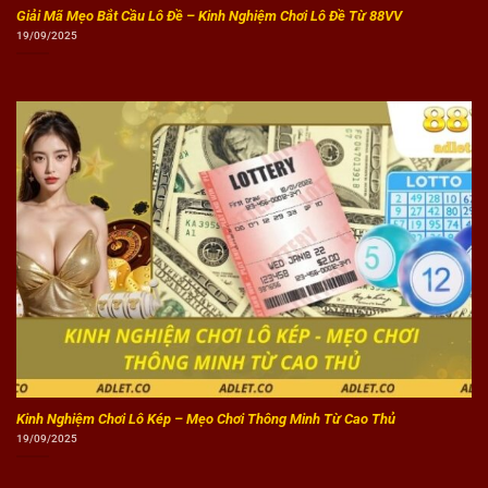
Giải Mã Mẹo Bắt Cầu Lô Đề – Kinh Nghiệm Chơi Lô Đề Từ 88VV
19/09/2025
Kinh Nghiệm Chơi Lô Kép – Mẹo Chơi Thông Minh Từ Cao Thủ
19/09/2025