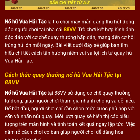
Nổ hũ Vua Hải Tặc
là trò chơi may mắn đang thu hút đông
đảo người chơi tại nhà cái
88VV
. Trò chơi kết hợp hình ảnh
độc đáo với cơ chế quay thưởng hấp dẫn, mang đến cơ hội
trúng hũ lớn mỗi ngày. Bài viết dưới đây sẽ giúp bạn tìm
hiểu chi tiết cách tận hưởng niềm vui và lợi ích từ quay hũ
Vua Hải Tặc.
Cách thức quay thưởng nổ hũ Vua Hải Tặc tại
88VV
Nổ hũ Vua Hải Tặc
tại 88VV sử dụng cơ chế quay thưởng
tự động, giúp người chơi tham gia nhanh chóng và dễ hiểu.
Để bắt đầu, người chơi chỉ cần chọn mức cược phù hợp với
vốn và nhấn nút quay. Mỗi lượt quay sẽ hiển thị các biểu
tượng trên màn hình và tính toán kết quả ngay lập tức. Việc
nắm rõ cách chơi cơ bản giúp người chơi dễ dàng hòa
nhập với trò chơi.