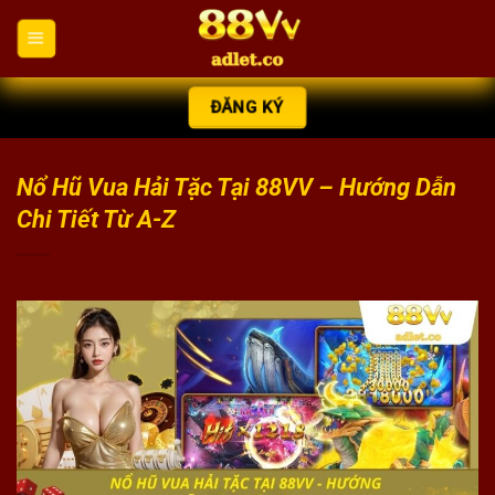
Chuyển
đến
nội
dung
ĐĂNG KÝ
Nổ Hũ Vua Hải Tặc Tại 88VV – Hướng Dẫn
Chi Tiết Từ A-Z