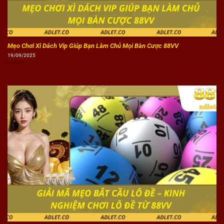
Mẹo Chơi Xì Dách Vip Giúp Bạn Làm Chủ Mọi Bàn Cược 88VV
19/09/2025