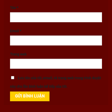
Tên
*
Email
*
Trang web
Lưu tên của tôi, email, và trang web trong trình duyệt
này cho lần bình luận kế tiếp của tôi.