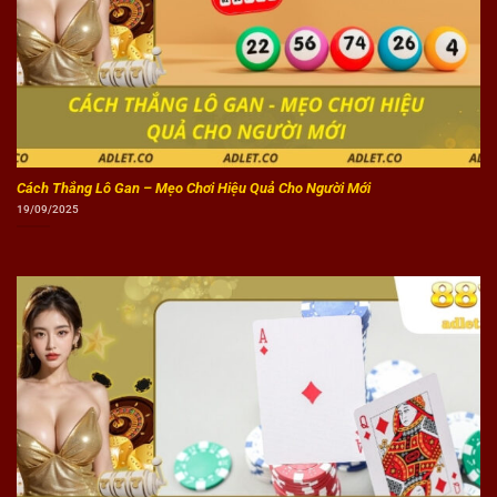
Cách Thắng Lô Gan – Mẹo Chơi Hiệu Quả Cho Người Mới
19/09/2025