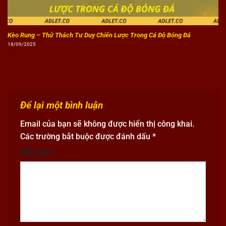
Kèo Rung – Thử Thách Tư Duy Chiến Lược Trong Cá Độ Bóng Đá
18/09/2025
Để lại một bình luận
Email của bạn sẽ không được hiển thị công khai.
Các trường bắt buộc được đánh dấu
*
Bình luận
*