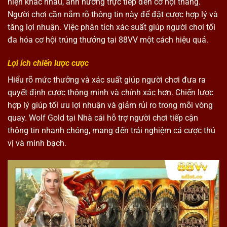
hiện khác nhau, ảnh hưởng trực tiếp đến cơ hội thắng.
Người chơi cần nắm rõ thông tin này để đặt cược hợp lý và
tăng lợi nhuận. Việc phân tích xác suất giúp người chơi tối
đa hóa cơ hội trúng thưởng tại 88VV một cách hiệu quả.
Lợi ích chiến lược cược
Hiểu rõ mức thưởng và xác suất giúp người chơi đưa ra
quyết định cược thông minh và chính xác hơn. Chiến lược
hợp lý giúp tối ưu lợi nhuận và giảm rủi ro trong mỗi vòng
quay. Wolf Gold tại Nhà cái hỗ trợ người chơi tiếp cận
thông tin nhanh chóng, mang đến trải nghiệm cá cược thú
vị và minh bạch.