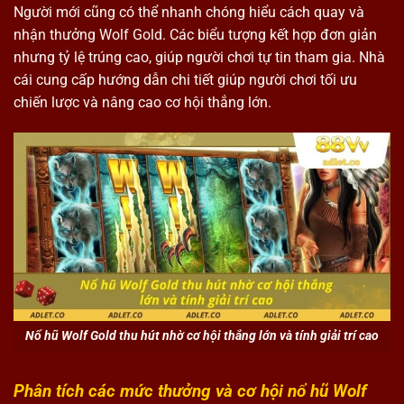
Người mới cũng có thể nhanh chóng hiểu cách quay và
nhận thưởng Wolf Gold. Các biểu tượng kết hợp đơn giản
nhưng tỷ lệ trúng cao, giúp người chơi tự tin tham gia. Nhà
cái cung cấp hướng dẫn chi tiết giúp người chơi tối ưu
chiến lược và nâng cao cơ hội thắng lớn.
Nổ hũ Wolf Gold thu hút nhờ cơ hội thắng lớn và tính giải trí cao
Phân tích các mức thưởng và cơ hội nổ hũ Wolf