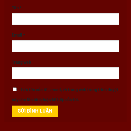
Tên
*
Email
*
Trang web
Lưu tên của tôi, email, và trang web trong trình duyệt
này cho lần bình luận kế tiếp của tôi.