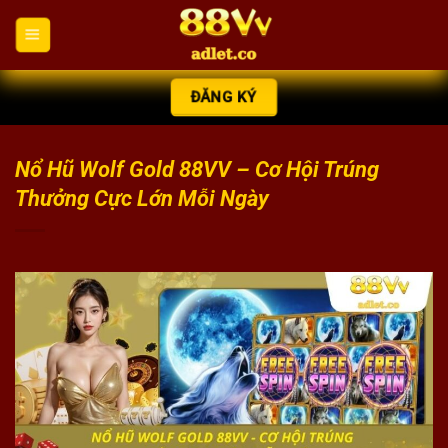
Chuyển
đến
nội
dung
ĐĂNG KÝ
Nổ Hũ Wolf Gold 88VV – Cơ Hội Trúng
Thưởng Cực Lớn Mỗi Ngày