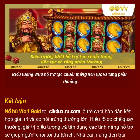
Biểu tượng Wild hỗ trợ tạo chuỗi thắng liên tục và tăng phần
thưởng
Kết luận
Nổ hũ Wolf Gold
tại
cikdux.ru.com
là trò chơi hấp dẫn kết
hợp giải trí và cơ hội trúng thưởng lớn. Hiểu rõ cơ chế quay
thưởng, giá trị biểu tượng và tận dụng các tính năng hỗ trợ
sẽ giúp người chơi tối đa lợi ích. Nhà cái mang đến trải