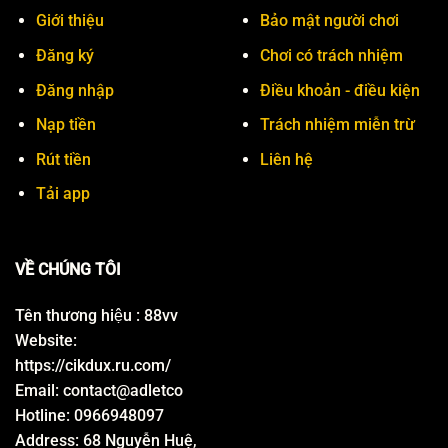
Giới thiệu
Bảo mật người chơi
Đăng ký
Chơi có trách nhiệm
Đăng nhập
Điều khoản - điều kiện
Nạp tiền
Trách nhiệm miễn trừ
Rút tiền
Liên hệ
Tải app
VỀ CHÚNG TÔI
Tên thương hiệu : 88vv
Website:
https://cikdux.ru.com/
Email: contact@adletco
Hotline: 0966948097
Address: 68 Nguyễn Huệ,