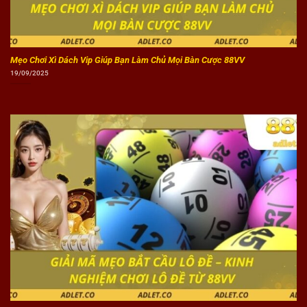
Mẹo Chơi Xì Dách Vip Giúp Bạn Làm Chủ Mọi Bàn Cược 88VV
19/09/2025