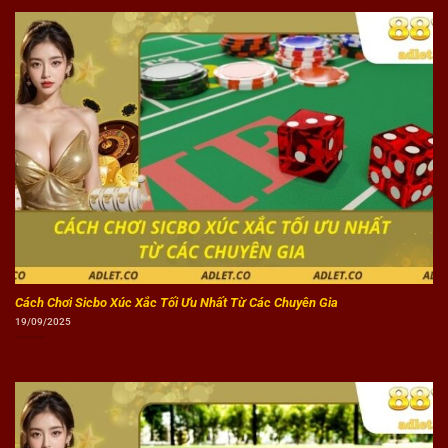
Cách Chơi Sicbo Xúc Xắc Tối Ưu Nhất Từ Các Chuyên Gia
19/09/2025