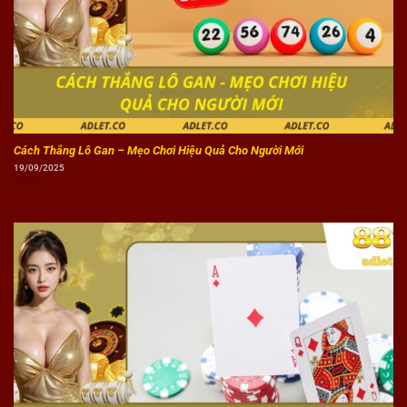
Cách Thắng Lô Gan – Mẹo Chơi Hiệu Quả Cho Người Mới
19/09/2025