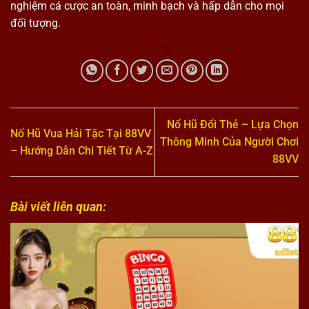
nghiệm cá cược an toàn, minh bạch và hấp dẫn cho mọi
đối tượng.
Nổ Hũ Đổi Thẻ – Lựa Chọn
Nổ Hũ Vua Hải Tặc Tại 88VV
Thông Minh Của Người Chơi
– Hướng Dẫn Chi Tiết Từ A-Z
88VV
Bài viết liên quan: